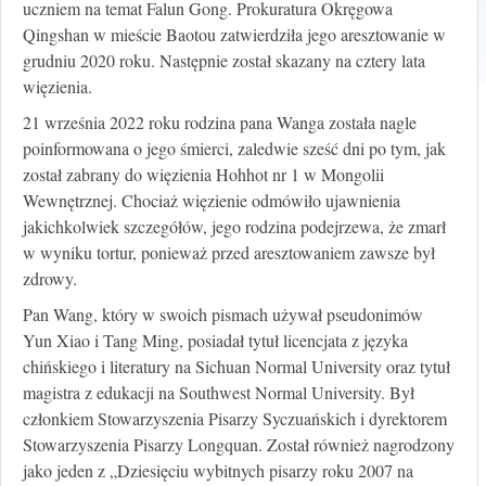
uczniem na temat Falun Gong. Prokuratura Okręgowa
Qingshan w mieście Baotou zatwierdziła jego aresztowanie w
grudniu 2020 roku. Następnie został skazany na cztery lata
więzienia.
21 września 2022 roku rodzina pana Wanga została nagle
poinformowana o jego śmierci, zaledwie sześć dni po tym, jak
został zabrany do więzienia Hohhot nr 1 w Mongolii
Wewnętrznej. Chociaż więzienie odmówiło ujawnienia
jakichkolwiek szczegółów, jego rodzina podejrzewa, że zmarł
w wyniku tortur, ponieważ przed aresztowaniem zawsze był
zdrowy.
Pan Wang, który w swoich pismach używał pseudonimów
Yun Xiao i Tang Ming, posiadał tytuł licencjata z języka
chińskiego i literatury na Sichuan Normal University oraz tytuł
magistra z edukacji na Southwest Normal University. Był
członkiem Stowarzyszenia Pisarzy Syczuańskich i dyrektorem
Stowarzyszenia Pisarzy Longquan. Został również nagrodzony
jako jeden z „Dziesięciu wybitnych pisarzy roku 2007 na