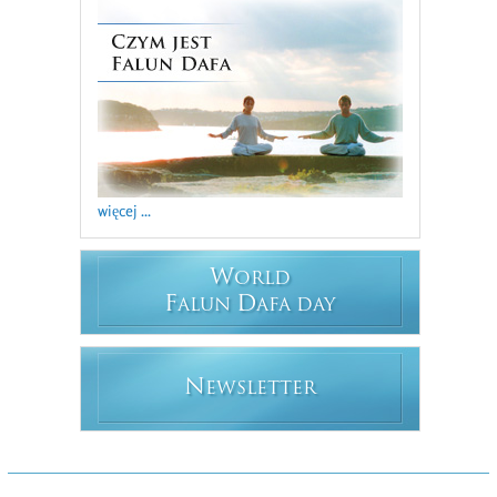
więcej ...
W
ORLD
F
D
ALUN
AFA DAY
N
EWSLETTER