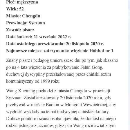
Płeć: mężczyzna
Wiek: 52
Miasto: Chengdu
Prowincja: Syczuan
Zawód: pisarz
Data śmierci: 21 września 2022 r.
Data ostatniego aresztowania: 20 listopada 2020 r.
Najnowsze miejsce zatrzymania: więzienie Hohhot nr 1
Znany pisarz i pedagog umiera sześć dni po tym, jak skazano
go na 4 lata więzienia za praktykowanie Falun Gong,
duchowej dyscypliny prześladowanej przez chiński reżim
komunistyczny od 1999 roku.
Wang Xueming pochodzi z miasta Chengdu w prowincji
Syczuan. Został aresztowany 20 listopada 2020 roku, gdy
przebywał w mieście Baotou w Mongolii Wewnętrznej, aby
wygłosić wykłady na temat tradycyjnej chińskiej kultury.
Dobrze poinformowana osoba ujawniła, że doniósł na niego
rodzic jednego z uczniów, gdyż pan Wang rozmawiał z tym