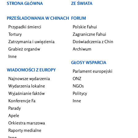
STRONA GŁÓWNA
ZE ŚWIATA
PRZEŚLADOWANIA W CHINACH
FORUM
Przypadki śmierci
Polskie Fahui
Tortury
Zagraniczne Fahui
Zatrzymania i uwięzienia
Doświadczenia z Chin
Grabież organów
Archiwum
Inne
GŁOSY WSPARCIA
WIADOMOŚCI Z EUROPY
Parlament europejski
Najnowsze wydarzenia
ONZ
Wydarzenia lokalne
NGOs
Wyjaśnianie faktów
Politycy
Konferencje Fa
Inne
Parady
Apele
Orkiestra marszowa
Raporty medialne
Inne