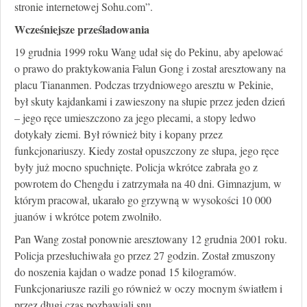
stronie internetowej Sohu.com”.
Wcześniejsze prześladowania
19 grudnia 1999 roku Wang udał się do Pekinu, aby apelować
o prawo do praktykowania Falun Gong i został aresztowany na
placu Tiananmen. Podczas trzydniowego aresztu w Pekinie,
był skuty kajdankami i zawieszony na słupie przez jeden dzień
– jego ręce umieszczono za jego plecami, a stopy ledwo
dotykały ziemi. Był również bity i kopany przez
funkcjonariuszy. Kiedy został opuszczony ze słupa, jego ręce
były już mocno spuchnięte. Policja wkrótce zabrała go z
powrotem do Chengdu i zatrzymała na 40 dni. Gimnazjum, w
którym pracował, ukarało go grzywną w wysokości 10 000
juanów i wkrótce potem zwolniło.
Pan Wang został ponownie aresztowany 12 grudnia 2001 roku.
Policja przesłuchiwała go przez 27 godzin. Został zmuszony
do noszenia kajdan o wadze ponad 15 kilogramów.
Funkcjonariusze razili go również w oczy mocnym światłem i
przez długi czas pozbawiali snu.