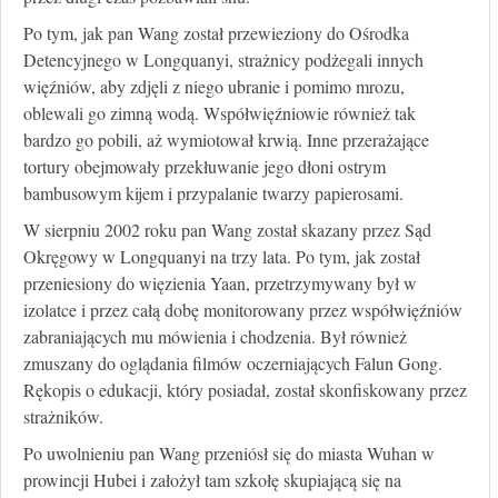
Po tym, jak pan Wang został przewieziony do Ośrodka
Detencyjnego w Longquanyi, strażnicy podżegali innych
więźniów, aby zdjęli z niego ubranie i pomimo mrozu,
oblewali go zimną wodą. Współwięźniowie również tak
bardzo go pobili, aż wymiotował krwią. Inne przerażające
tortury obejmowały przekłuwanie jego dłoni ostrym
bambusowym kijem i przypalanie twarzy papierosami.
W sierpniu 2002 roku pan Wang został skazany przez Sąd
Okręgowy w Longquanyi na trzy lata. Po tym, jak został
przeniesiony do więzienia Yaan, przetrzymywany był w
izolatce i przez całą dobę monitorowany przez współwięźniów
zabraniających mu mówienia i chodzenia. Był również
zmuszany do oglądania filmów oczerniających Falun Gong.
Rękopis o edukacji, który posiadał, został skonfiskowany przez
strażników.
Po uwolnieniu pan Wang przeniósł się do miasta Wuhan w
prowincji Hubei i założył tam szkołę skupiającą się na