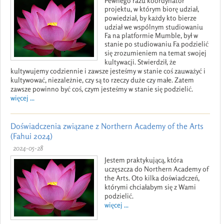
Pewnego razu koordynator
projektu, w którym biorę udział,
powiedział, by każdy kto bierze
udział we wspólnym studiowaniu
Fa na platformie Mumble, był w
stanie po studiowaniu Fa podzielić
się zrozumieniem na temat swojej
kultywacji. Stwierdził, że
kultywujemy codziennie i zawsze jesteśmy w stanie coś zauważyć i
kultywować, niezależnie, czy są to rzeczy duże czy małe. Zatem
zawsze powinno być coś, czym jesteśmy w stanie się podzielić.
więcej ...
Doświadczenia związane z Northern Academy of the Arts
(Fahui 2024)
2024-05-28
Jestem praktykującą, która
uczęszcza do Northern Academy of
the Arts. Oto kilka doświadczeń,
którymi chciałabym się z Wami
podzielić.
więcej ...