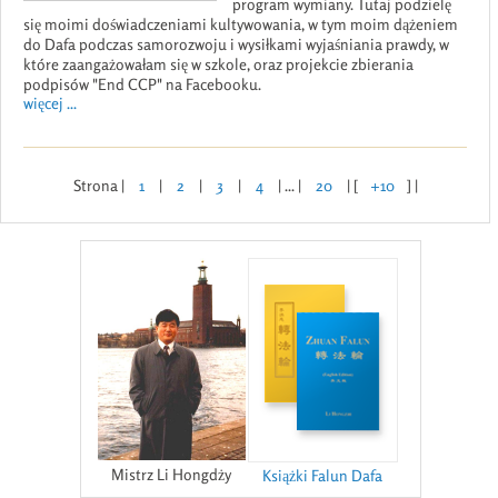
program wymiany. Tutaj podzielę
się moimi doświadczeniami kultywowania, w tym moim dążeniem
do Dafa podczas samorozwoju i wysiłkami wyjaśniania prawdy, w
które zaangażowałam się w szkole, oraz projekcie zbierania
podpisów "End CCP" na Facebooku.
więcej ...
Strona |
1
|
2
|
3
|
4
| ... |
20
| [
+10
] |
Mistrz Li Hongdży
Książki Falun Dafa