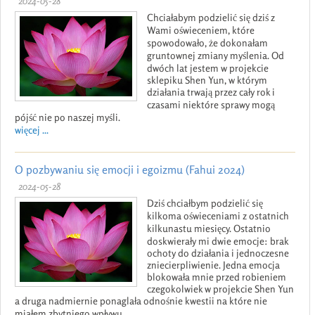
2024-05-28
Chciałabym podzielić się dziś z
Wami oświeceniem, które
spowodowało, że dokonałam
gruntownej zmiany myślenia. Od
dwóch lat jestem w projekcie
sklepiku Shen Yun, w którym
działania trwają przez cały rok i
czasami niektóre sprawy mogą
pójść nie po naszej myśli.
więcej ...
O pozbywaniu się emocji i egoizmu (Fahui 2024)
2024-05-28
Dziś chciałbym podzielić się
kilkoma oświeceniami z ostatnich
kilkunastu miesięcy. Ostatnio
doskwierały mi dwie emocje: brak
ochoty do działania i jednoczesne
zniecierpliwienie. Jedna emocja
blokowała mnie przed robieniem
czegokolwiek w projekcie Shen Yun
a druga nadmiernie ponaglała odnośnie kwestii na które nie
miałem zbytniego wpływu.