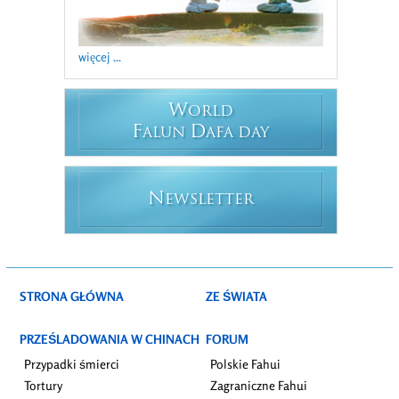
więcej ...
W
ORLD
F
D
ALUN
AFA DAY
N
EWSLETTER
STRONA GŁÓWNA
ZE ŚWIATA
PRZEŚLADOWANIA W CHINACH
FORUM
Przypadki śmierci
Polskie Fahui
Tortury
Zagraniczne Fahui