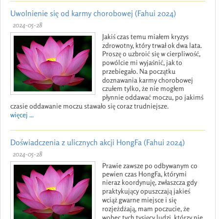
Uwolnienie się od karmy chorobowej (Fahui 2024)
2024-05-28
Jakiś czas temu miałem kryzys
zdrowotny, który trwał ok dwa lata.
Proszę o uzbroić się w cierpliwość,
powólcie mi wyjaśnić, jak to
przebiegało. Na początku
doznawania karmy chorobowej
czułem tylko, że nie mogłem
płynnie oddawać moczu, po jakimś
czasie oddawanie moczu stawało się coraz trudniejsze.
więcej ...
Doświadczenia z ulicznych akcji HongFa (Fahui 2024)
2024-05-28
Prawie zawsze po odbywanym co
pewien czas HongFa, którymi
nieraz koordynuję, zwłaszcza gdy
praktykujący opuszczają jakieś
wciąż gwarne miejsce i się
rozjeżdżają, mam poczucie, że
wobec tych tysięcy ludzi, którzy nie