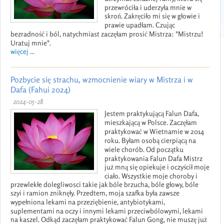
przewróciła i uderzyła mnie w
skroń. Zakręciło mi się w głowie i
prawie upadłam. Czując
bezradność i ból, natychmiast zaczęłam prosić Mistrza: "Mistrzu!
Uratuj mnie".
więcej ...
Pozbycie się strachu, wzmocnienie wiary w Mistrza i w
Dafa (Fahui 2024)
2024-05-28
Jestem praktykującą Falun Dafa,
mieszkającą w Polsce. Zaczęłam
praktykować w Wietnamie w 2014
roku. Byłam osobą cierpiącą na
wiele chorób. Od początku
praktykowania Falun Dafa Mistrz
już mną się opiekuje i oczyścił moje
ciało. Wszystkie moje choroby i
przewlekłe dolegliwosci takie jak bóle brzucha, bóle głowy, bóle
szyi i ramion zniknęły. Przedtem, moja szafka była zawsze
wypełniona lekami na przeziębienie, antybiotykami,
suplementami na oczy i innymi lekami przeciwbólowymi, lekami
na kaszel. Odkąd zaczęłam praktykować Falun Gong, nie muszę już