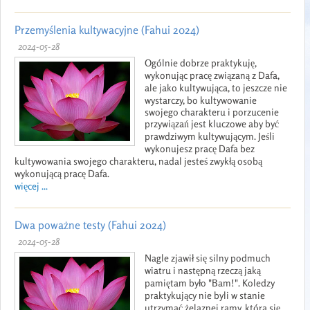
Przemyślenia kultywacyjne (Fahui 2024)
2024-05-28
Ogólnie dobrze praktykuję,
wykonując pracę związaną z Dafa,
ale jako kultywująca, to jeszcze nie
wystarczy, bo kultywowanie
swojego charakteru i porzucenie
przywiązań jest kluczowe aby być
prawdziwym kultywującym. Jeśli
wykonujesz pracę Dafa bez
kultywowania swojego charakteru, nadal jesteś zwykłą osobą
wykonującą pracę Dafa.
więcej ...
Dwa poważne testy (Fahui 2024)
2024-05-28
Nagle zjawił się silny podmuch
wiatru i następną rzeczą jaką
pamiętam było "Bam!". Koledzy
praktykujący nie byli w stanie
utrzymać żelaznej ramy, która się