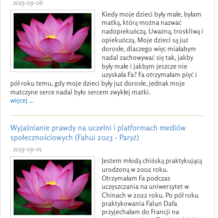
2023-09-06
Kiedy moje dzieci były małe, byłam
matką, którą można nazwać
nadopiekuńczą. Uważną, troskliwą i
opiekuńczą. Moje dzieci są już
dorosłe, dlaczego więc miałabym
nadal zachowywać się tak, jakby
były małe i jakbym jeszcze nie
uzyskała Fa? Fa otrzymałam pięć i
pół roku temu, gdy moje dzieci były już dorosłe, jednak moje
matczyne serce nadal było sercem zwykłej matki.
więcej ...
Wyjaśnianie prawdy na uczelni i platformach mediów
społecznościowych (Fahui 2023 - Paryż)
2023-09-05
Jestem młodą chińską praktykującą
urodzoną w 2002 roku.
Otrzymałam Fa podczas
uczęszczania na uniwersytet w
Chinach w 2022 roku. Po pół roku
praktykowania Falun Dafa
przyjechałam do Francji na