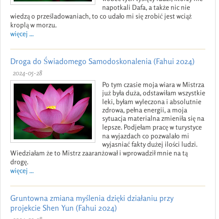
napotkali Dafa, a także nic nie
wiedzą o prześladowaniach, to co udało mi się zrobić jest wciąż
kroplą w morzu.
więcej ...
Droga do Świadomego Samodoskonalenia (Fahui 2024)
2024-05-28
Po tym czasie moja wiara w Mistrza
już była duża, odstawiłam wszystkie
leki, byłam wyleczona i absolutnie
zdrowa, pełna energii, a moja
sytuacja materialna zmieniła się na
lepsze. Podjełam pracę w turystyce
na wyjazdach co pozwalało mi
wyjasniać fakty dużej ilości ludzi.
Wiedziałam że to Mistrz zaaranżował i wprowadził mnie na tą
drogę.
więcej ...
Gruntowna zmiana myślenia dzięki działaniu przy
projekcie Shen Yun (Fahui 2024)