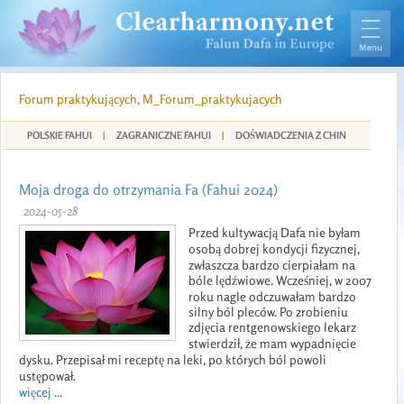
Forum praktykujących, M_Forum_praktykujacych
POLSKIE FAHUI
|
ZAGRANICZNE FAHUI
|
DOŚWIADCZENIA Z CHIN
Moja droga do otrzymania Fa (Fahui 2024)
2024-05-28
Przed kultywacją Dafa nie byłam
osobą dobrej kondycji fizycznej,
zwłaszcza bardzo cierpiałam na
bóle lędźwiowe. Wcześniej, w 2007
roku nagle odczuwałam bardzo
silny ból pleców. Po zrobieniu
zdjęcia rentgenowskiego lekarz
stwierdził, że mam wypadnięcie
dysku. Przepisał mi receptę na leki, po których ból powoli
ustępował.
więcej ...