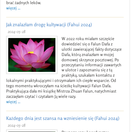
brać żadnych leków.
więcej ...
Jak znalazłam drogę kultywacji (Fahui 2024)
2024-05-28
W 2022 roku miałam szczęście
dowiedzieć się o Falun Dafa z
ulotki zawierającej fakty dotyczące
Dafa, którą znalazłam w mojej
domowej skrzynce pocztowej. Po
przeczytaniu informacji zawartych
w ulotce i zapoznaniu się z tą
praktyką, szukałam kontaktu z
lokalnymi praktykującymi i otrzymałam ich ciepłe wsparcie. Od
tego momentu wkroczyłam na ścieżkę kultywacji Falun Dafa.
Praktykująca dała mi książkę Mistrza Zhuan Falun, natychmiast
zaczaęłam czytać i czytałam Ją wiele razy.
więcej ...
Każdego dnia jest szansa na wzniesienie się (Fahui 2024)
2024-05-28