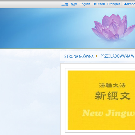
English
Deutsch
Français
Българ
正體
简体
PRZEŚLADOWANIA W
STRONA GŁÓWNA