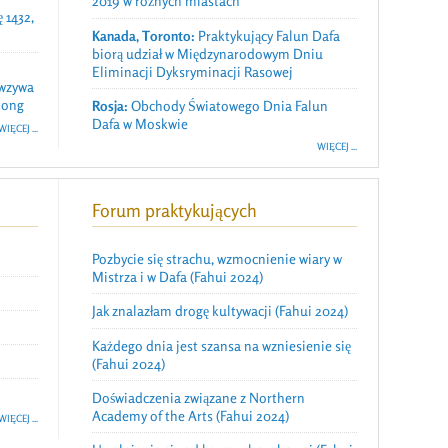
2019 w różnych miastach
 1432,
Kanada, Toronto:
Praktykujący Falun Dafa
biorą udział w Międzynarodowym Dniu
Eliminacji Dyksryminacji Rasowej
wzywa
Gong
Rosja:
Obchody Światowego Dnia Falun
Dafa w Moskwie
WIĘCEJ ...
WIĘCEJ ...
Forum praktykujących
Pozbycie się strachu, wzmocnienie wiary w
Mistrza i w Dafa (Fahui 2024)
Jak znalazłam drogę kultywacji (Fahui 2024)
Każdego dnia jest szansa na wzniesienie się
(Fahui 2024)
Doświadczenia związane z Northern
Academy of the Arts (Fahui 2024)
WIĘCEJ ...