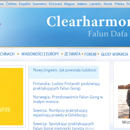
ски
Čeština
Español
Suomeksi
Ελληνικά
Magyar
Italiano
Latviešu
Norsk
Polska
R
 CHINACH
WIADOMOŚCI Z EUROPY
ZE ŚWIATA
FORUM
GŁOSY WSPARCIA
Nowy jingwen: Jak powstała ludzkość
Finlandia: Ludzie Finlandii podziwiają
praktykujących Falun Gong:
"Dziękujemy za waszą wytrwałość"
Norwegia: Przedstawienie Falun Gong w
małym mieście
Szwecja: Nordyccy praktykujący
wyjaśniają prawdę w Göteborgu
Mist
Szwecja: Spotykając praktykujących
Falun Gong niemiecki turysta mówi: