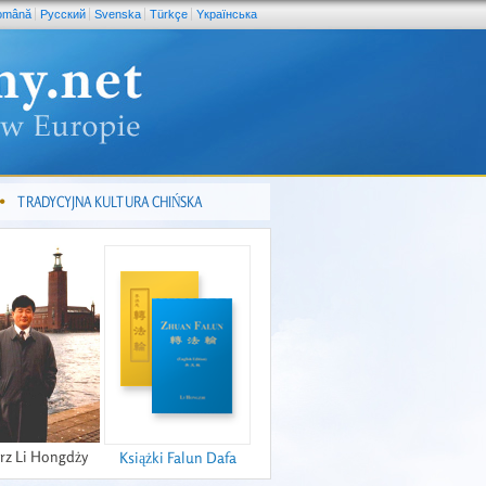
omână
Pусский
Svenska
Türkçe
Yкраїнська
TRADYCYJNA KULTURA CHIŃSKA
rz Li Hongdży
Książki Falun Dafa