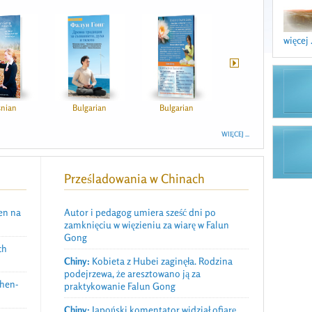
więcej .
snian
Bulgarian
Bulgarian
Bulgarian
WIĘCEJ ...
Prześladowania w Chinach
en na
Autor i pedagog umiera sześć dni po
zamknięciu w więzieniu za wiarę w Falun
Gong
ch
Chiny:
Kobieta z Hubei zaginęła. Rodzina
podejrzewa, że aresztowano ją za
Zhen-
praktykowanie Falun Gong
Chiny:
Japoński komentator widział ofiarę