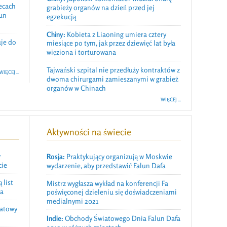
ecach
grabieży organów na dzień przed jej
lun
egzekucją
Chiny:
Kobieta z Liaoning umiera cztery
je do
miesiące po tym, jak przez dziewięć lat była
więziona i torturowana
Tajwański szpital nie przedłuży kontraktów z
WIĘCEJ ...
dwoma chirurgami zamieszanymi w grabież
organów w Chinach
WIĘCEJ ...
Aktywności na świecie
w
Rosja:
Praktykujący organizują w Moskwie
cie
wydarzenie, aby przedstawić Falun Dafa
 list
​Mistrz wygłasza wykład na konferencji Fa
ga
poświęconej dzieleniu się doświadczeniami
medialnymi 2021
iatowy
Indie:
Obchody Światowego Dnia Falun Dafa