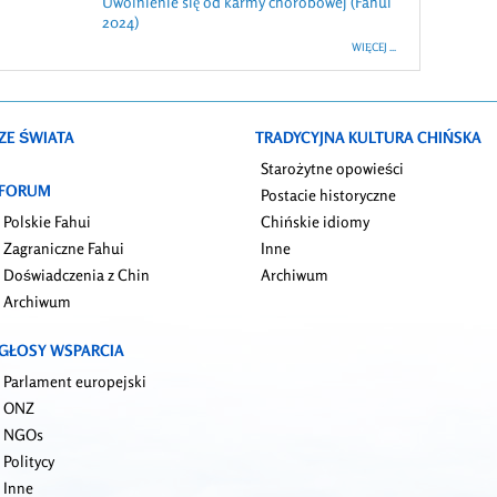
Uwolnienie się od karmy chorobowej (Fahui
2024)
WIĘCEJ ...
ZE ŚWIATA
TRADYCYJNA KULTURA CHIŃSKA
Starożytne opowieści
FORUM
Postacie historyczne
Polskie Fahui
Chińskie idiomy
Zagraniczne Fahui
Inne
Doświadczenia z Chin
Archiwum
Archiwum
GŁOSY WSPARCIA
Parlament europejski
ONZ
NGOs
Politycy
Inne