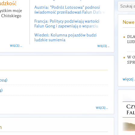
udzkość
"Jesteście nadzieją"
Austria: "Podróż Lotosowa" podnosi
zystkim moje
świadomość prześladowań Falun Dafa w
o Chińskiego
14 miastach
Francja: Politycy podziwiają wartości
Nowe 
Falun Gong i zapewniają o wsparciu
Wiedeń: Kolumna pojazdów budzi
DLA
ludzkie sumienia
LUD
WIĘCEJ ...
WIĘCEJ ...
W O
SPR
więcej .
024)
4)
WIĘCEJ ...
h