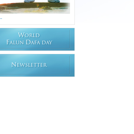
..
W
ORLD
F
D
ALUN
AFA DAY
Chinese
Croatian
Croatian
Cypriot
N
EWSLETTER