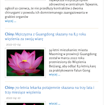
zdrowotnej w centralnym Tajwanie,
ogłosił 10 czerwca, że nie przedłuży kontraktów z dwoma
chirurgami z powodu ich domniemanego zaangażowania w
grabież organów
więcej ...
Chiny:
Mężczyzna z Guangdong skazany na 8,5 roku
więzienia za swoją wiarę
2022-07-04
54-letni mieszkaniec miasta
Maoming w prowincji Guangdong
został w marcu 2022 roku
przeniesiony do Więzienia
Beijiang, aby odbyć 8,5-letnią karę
za praktykowanie Falun Gong
więcej ...
Chiny:
70-letnia lekarka potajemnie skazana na trzy lata i
trzy miesiące więzienia
2022-04-10
więcej ...