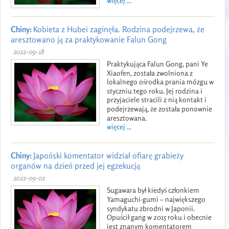
więcej ...
Chiny:
Kobieta z Hubei zaginęła. Rodzina podejrzewa, że
aresztowano ją za praktykowanie Falun Gong
2022-09-18
Praktykująca Falun Gong, pani Ye
Xiaofen, została zwolniona z
lokalnego ośrodka prania mózgu w
styczniu tego roku. Jej rodzina i
przyjaciele stracili z nią kontakt i
podejrzewają, że została ponownie
aresztowana.
więcej ...
Chiny:
Japoński komentator widział ofiarę grabieży
organów na dzień przed jej egzekucją
2022-09-02
Sugawara był kiedyś członkiem
Yamaguchi-gumi – największego
syndykatu zbrodni w Japonii.
Opuścił gang w 2015 roku i obecnie
jest znanym komentatorem