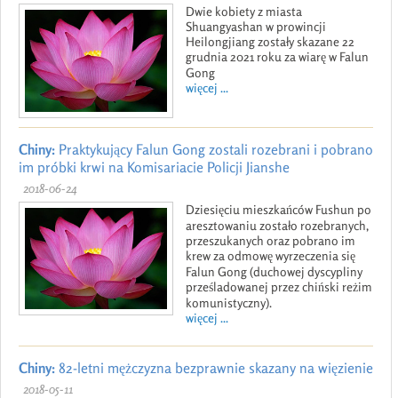
Dwie kobiety z miasta
Shuangyashan w prowincji
Heilongjiang zostały skazane 22
grudnia 2021 roku za wiarę w Falun
Gong
więcej ...
Chiny:
Praktykujący Falun Gong zostali rozebrani i pobrano
im próbki krwi na Komisariacie Policji Jianshe
2018-06-24
Dziesięciu mieszkańców Fushun po
aresztowaniu zostało rozebranych,
przeszukanych oraz pobrano im
krew za odmowę wyrzeczenia się
Falun Gong (duchowej dyscypliny
prześladowanej przez chiński reżim
komunistyczny).
więcej ...
Chiny:
82-letni mężczyzna bezprawnie skazany na więzienie
2018-05-11