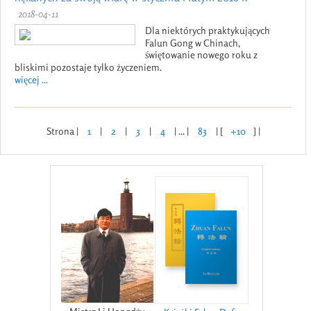
2018-04-11
Dla niektórych praktykujących
Falun Gong w Chinach,
świętowanie nowego roku z
bliskimi pozostaje tylko życzeniem.
więcej ...
Strona |
1
|
2
|
3
|
4
| ... |
83
| [
+10
] |