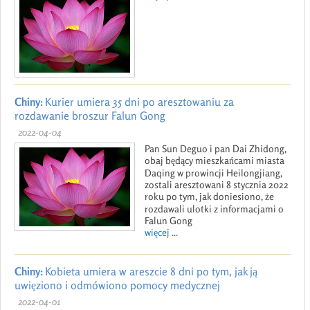
Chiny:
Kurier umiera 35 dni po aresztowaniu za
rozdawanie broszur Falun Gong
2022-04-04
Pan Sun Deguo i pan Dai Zhidong,
obaj będący mieszkańcami miasta
Daqing w prowincji Heilongjiang,
zostali aresztowani 8 stycznia 2022
roku po tym, jak doniesiono, że
rozdawali ulotki z informacjami o
Falun Gong
więcej ...
Chiny:
Kobieta umiera w areszcie 8 dni po tym, jak ją
uwięziono i odmówiono pomocy medycznej
2022-04-01