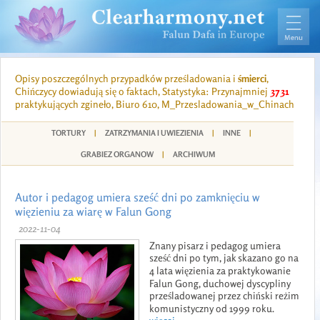
Opisy poszczególnych przypadków prześladowania i
śmierci
,
Chińczycy dowiadują się o faktach, Statystyka: Przynajmniej
3731
praktykujących zgineło, Biuro 610, M_Przesladowania_w_Chinach
TORTURY
|
ZATRZYMANIA I UWIEZIENIA
|
INNE
|
GRABIEZ ORGANOW
|
ARCHIWUM
Autor i pedagog umiera sześć dni po zamknięciu w
więzieniu za wiarę w Falun Gong
2022-11-04
Znany pisarz i pedagog umiera
sześć dni po tym, jak skazano go na
4 lata więzienia za praktykowanie
Falun Gong, duchowej dyscypliny
prześladowanej przez chiński reżim
komunistyczny od 1999 roku.