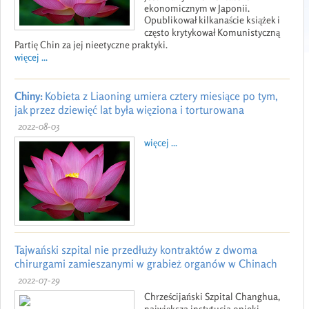
ekonomicznym w Japonii.
Opublikował kilkanaście książek i
często krytykował Komunistyczną
Partię Chin za jej nieetyczne praktyki.
więcej ...
Chiny:
Kobieta z Liaoning umiera cztery miesiące po tym,
jak przez dziewięć lat była więziona i torturowana
2022-08-03
więcej ...
Tajwański szpital nie przedłuży kontraktów z dwoma
chirurgami zamieszanymi w grabież organów w Chinach
2022-07-29
Chrześcijański Szpital Changhua,
największa instytucja opieki