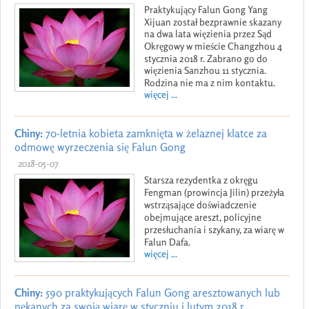
Praktykujący Falun Gong Yang
Xijuan został bezprawnie skazany
na dwa lata więzienia przez Sąd
Okręgowy w mieście Changzhou 4
stycznia 2018 r. Zabrano go do
więzienia Sanzhou 11 stycznia.
Rodzina nie ma z nim kontaktu.
więcej ...
Chiny:
70-letnia kobieta zamknięta w żelaznej klatce za
odmowę wyrzeczenia się Falun Gong
2018-05-07
Starsza rezydentka z okręgu
Fengman (prowincja Jilin) przeżyła
wstrząsające doświadczenie
obejmujące areszt, policyjne
przesłuchania i szykany, za wiarę w
Falun Dafa.
więcej ...
Chiny:
590 praktykujących Falun Gong aresztowanych lub
nękanych za swoją wiarę w styczniu i lutym 2018 r.