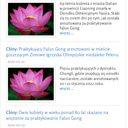
69-letnia kobieta z miasta Dalian
w prowincji Liaoning zmarła w
Osrodku Detencyjnym Yaojia. Stało
się to osiem dni po tym, jak została
aresztowana za praktykowanie
Falun Gong
więcej ...
Chiny:
Praktykujący Falun Gong aresztowani w mieście
goszczącym Zimowe Igrzyska Olimpijskie niedaleko Pekinu
2022-02-22
Pięciu praktykujących z dystryktu
Chongli, gdzie znajdują się ośrodki
narciarskie, zostało aresztowanych
20 i 21 stycznia 2022 roku.
więcej ...
Chiny:
Dwie kobiety w wieku ponad 80 lat skazane na
więzienie za praktykowanie Falun Gong
2022-02-03