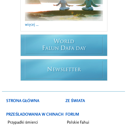
więcej ...
W
ORLD
F
D
ALUN
AFA DAY
N
EWSLETTER
STRONA GŁÓWNA
ZE ŚWIATA
PRZEŚLADOWANIA W CHINACH
FORUM
Przypadki śmierci
Polskie Fahui